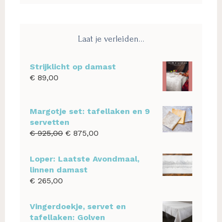
website
Laat je verleiden…
Strijklicht op damast
€
89,00
Margotje set: tafellaken en 9
servetten
Oorspronkelijke
Huidige
€
925,00
€
875,00
prijs
prijs
was:
is:
Loper: Laatste Avondmaal,
€ 925,00.
€ 875,00.
linnen damast
€
265,00
Vingerdoekje, servet en
tafellaken: Golven