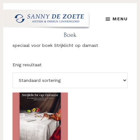
Door
Spring
Spring
naar
naar
naar
MENU
de
de
de
hoofd
eerste
voettekst
Sanny
's
Boek
inhoud
sidebar
de
Werelds
Zoete
speciaal voor boek Strijklicht op damast
Mooiste
Antiek
&
Enig resultaat
Design
Linnen
Damast