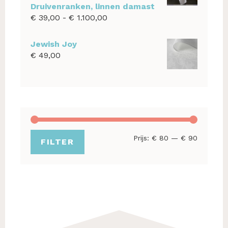
Druivenranken, linnen damast
Prijsklasse:
€
39,00
-
€
1.100,00
€ 39,00
tot
Jewish Joy
€ 1.100,00
€
49,00
Min.
Max.
Prijs:
€ 80
—
€ 90
FILTER
prijs
prijs