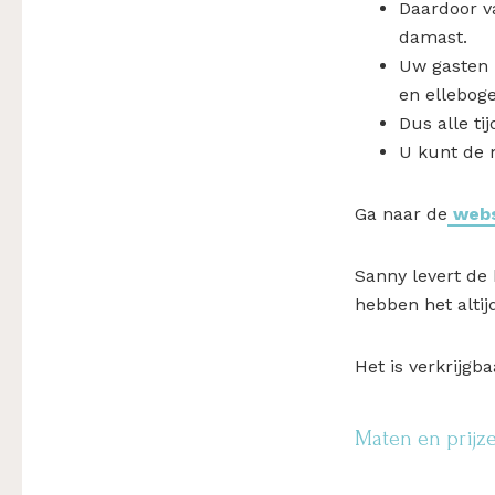
Daardoor v
damast.
Uw gasten b
en ellebog
Dus alle ti
U kunt de 
Ga naar de
web
Sanny levert de
hebben het altij
Het is verkrijgb
Maten en prij