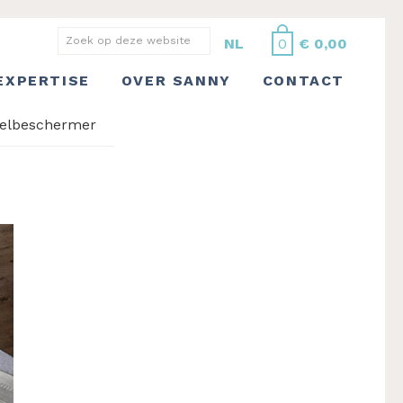
Zoek
NL
0
€
0,00
op
EXPERTISE
OVER SANNY
CONTACT
deze
website
felbeschermer