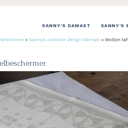
SANNY’S DAMAST
SANNY’S 
tafellinnen
»
Sanny’s collectie Design Damast
»
Molton ta
felbeschermer