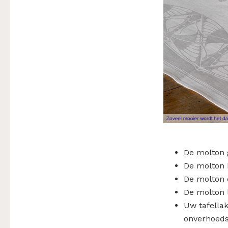
De molton g
De molton 
De molton 
De molton l
Uw tafella
onverhoed