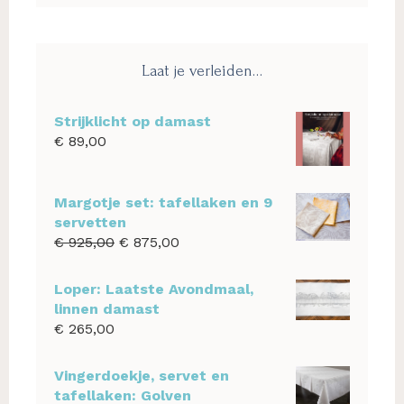
website
Laat je verleiden…
Strijklicht op damast
€
89,00
Margotje set: tafellaken en 9
servetten
Oorspronkelijke
Huidige
€
925,00
€
875,00
prijs
prijs
was:
is:
Loper: Laatste Avondmaal,
€ 925,00.
€ 875,00.
linnen damast
€
265,00
Vingerdoekje, servet en
tafellaken: Golven