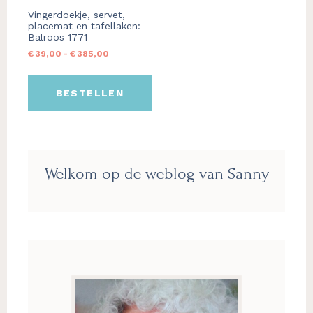
gekozen
Vingerdoekje, servet,
worden
placemat en tafellaken:
op
Balroos 1771
de
Prijsklasse:
€
39,00
-
€
385,00
productpagina
€ 39,00
tot
BESTELLEN
€ 385,00
Primaire
Welkom op de weblog van Sanny
Sidebar