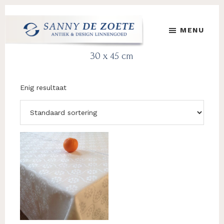
Door
Spring
Spring
naar
naar
naar
MENU
de
de
de
hoofd
eerste
voettekst
Sanny
's
30 x 45 cm
inhoud
sidebar
de
Werelds
Zoete
Mooiste
Antiek
Enig resultaat
&
Design
Linnen
Damast
Dit
product
heeft
meerdere
variaties.
Deze
optie
kan