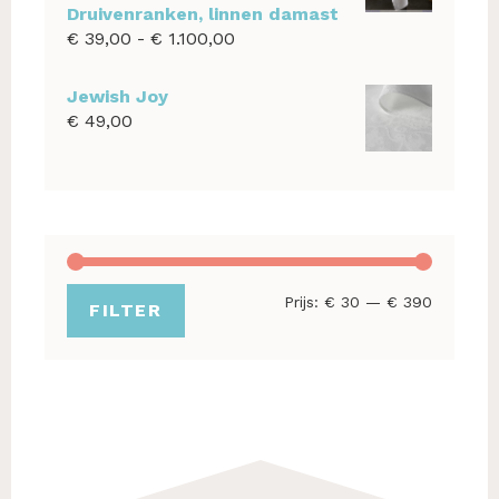
Druivenranken, linnen damast
Prijsklasse:
€
39,00
-
€
1.100,00
€ 39,00
tot
Jewish Joy
€ 1.100,00
€
49,00
Min.
Max.
Prijs:
€ 30
—
€ 390
FILTER
prijs
prijs