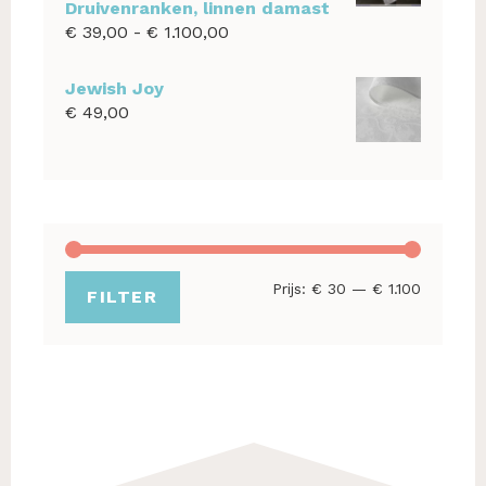
Druivenranken, linnen damast
Prijsklasse:
€
39,00
-
€
1.100,00
€ 39,00
tot
Jewish Joy
€ 1.100,00
€
49,00
Min.
Max.
Prijs:
€ 30
—
€ 1.100
FILTER
prijs
prijs