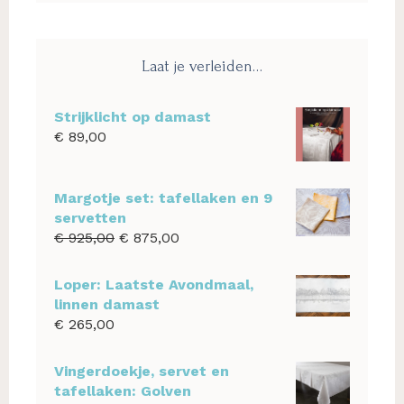
website
Laat je verleiden…
Strijklicht op damast
€
89,00
Margotje set: tafellaken en 9
servetten
Oorspronkelijke
Huidige
€
925,00
€
875,00
prijs
prijs
was:
is:
Loper: Laatste Avondmaal,
€ 925,00.
€ 875,00.
linnen damast
€
265,00
Vingerdoekje, servet en
tafellaken: Golven