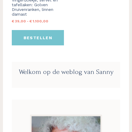
Vingerdoekje, servet en
gekozen
tafellaken: Golven
worden
Druivenranken, linnen
op
damast
de
Prijsklasse:
€
39,00
-
€
1.100,00
productpagina
€ 39,00
tot
BESTELLEN
€ 1.100,00
Primaire
Welkom op de weblog van Sanny
Sidebar