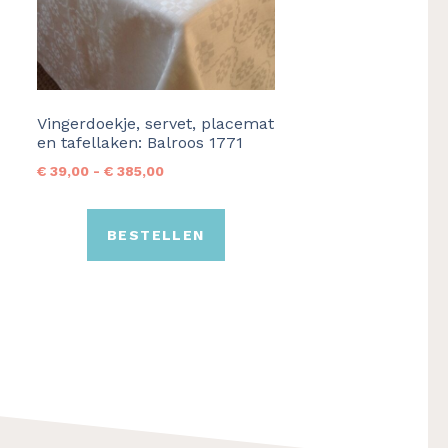
optie
kan
gekozen
worden
op
Vingerdoekje, servet, placemat
en tafellaken: Balroos 1771
de
Prijsklasse:
€
39,00
-
€
385,00
productpagina
€ 39,00
tot
BESTELLEN
€ 385,00