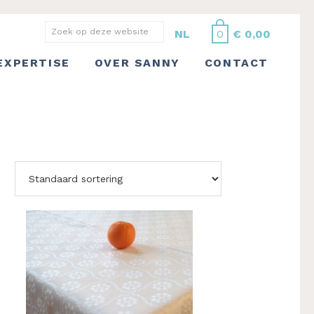
Zoek
NL
0
€
0,00
op
EXPERTISE
OVER SANNY
CONTACT
deze
website
Dit
product
heeft
meerdere
variaties.
Deze