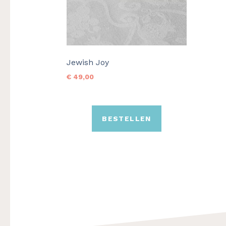
optie
kan
gekozen
worden
op
Jewish Joy
de
€
49,00
productpagina
BESTELLEN