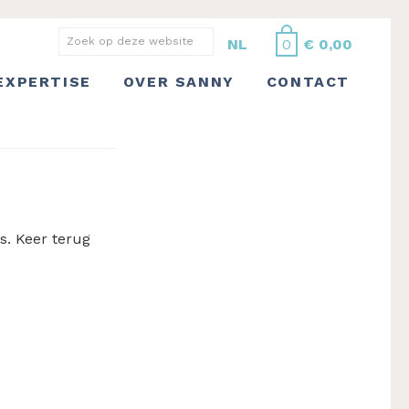
Zoek
NL
0
€
0,00
op
EXPERTISE
OVER SANNY
CONTACT
deze
website
s. Keer terug