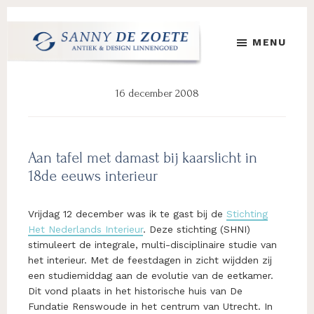
Door
Spring
Spring
naar
naar
naar
MENU
de
de
de
hoofd
eerste
voettekst
Sanny
's
inhoud
sidebar
de
Werelds
16 december 2008
Zoete
Mooiste
Antiek
&
Design
Aan tafel met damast bij kaarslicht in
Linnen
18de eeuws interieur
Damast
Vrijdag 12 december was ik te gast bij de
Stichting
Het Nederlands Interieur
. Deze stichting (SHNI)
stimuleert de integrale, multi-disciplinaire studie van
het interieur. Met de feestdagen in zicht wijdden zij
een studiemiddag aan de evolutie van de eetkamer.
Dit vond plaats in het historische huis van De
Fundatie Renswoude in het centrum van Utrecht. In