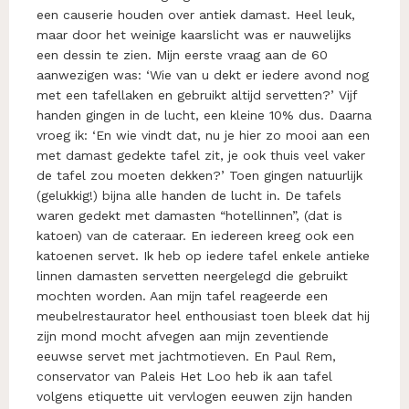
een causerie houden over antiek damast. Heel leuk,
maar door het weinige kaarslicht was er nauwelijks
een dessin te zien. Mijn eerste vraag aan de 60
aanwezigen was: ‘Wie van u dekt er iedere avond nog
met een tafellaken en gebruikt altijd servetten?’ Vijf
handen gingen in de lucht, een kleine 10% dus. Daarna
vroeg ik: ‘En wie vindt dat, nu je hier zo mooi aan een
met damast gedekte tafel zit, je ook thuis veel vaker
de tafel zou moeten dekken?’ Toen gingen natuurlijk
(gelukkig!) bijna alle handen de lucht in. De tafels
waren gedekt met damasten “hotellinnen”, (dat is
katoen) van de cateraar. En iedereen kreeg ook een
katoenen servet. Ik heb op iedere tafel enkele antieke
linnen damasten servetten neergelegd die gebruikt
mochten worden. Aan mijn tafel reageerde een
meubelrestaurator heel enthousiast toen bleek dat hij
zijn mond mocht afvegen aan mijn zeventiende
eeuwse servet met jachtmotieven. En Paul Rem,
conservator van Paleis Het Loo heb ik aan tafel
volgens etiquette uit vervlogen eeuwen zijn handen