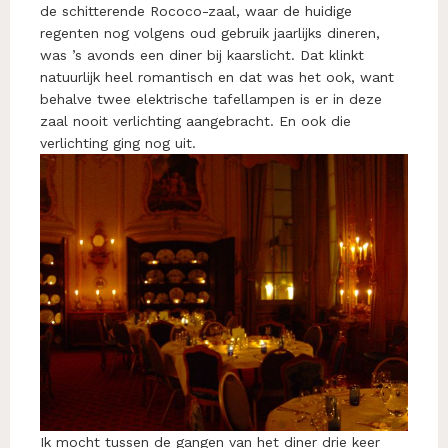
de schitterende Rococo-zaal, waar de huidige
regenten nog volgens oud gebruik jaarlijks dineren,
was ’s avonds een diner bij kaarslicht. Dat klinkt
natuurlijk heel romantisch en dat was het ook, want
behalve twee elektrische tafellampen is er in deze
zaal nooit verlichting aangebracht. En ook die
verlichting ging nog uit.
Ik mocht tussen de gangen van het diner drie keer