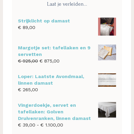
Laat je verleiden…
Strijklicht op damast
€
89,00
Margotje set: tafellaken en 9
servetten
Oorspronkelijke
Huidige
€
925,00
€
875,00
prijs
prijs
was:
is:
Loper: Laatste Avondmaal,
€ 925,00.
€ 875,00.
linnen damast
€
265,00
Vingerdoekje, servet en
tafellaken: Golven
Druivenranken, linnen damast
Prijsklasse:
€
39,00
-
€
1.100,00
€ 39,00