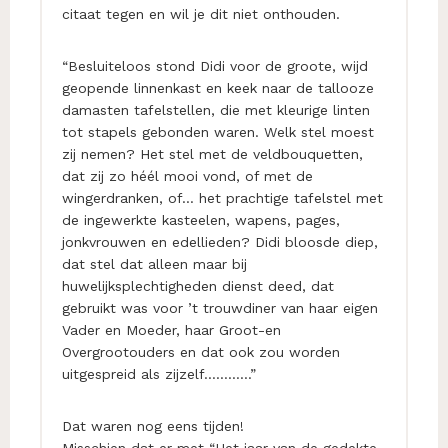
citaat tegen en wil je dit niet onthouden.
“Besluiteloos stond Didi voor de groote, wijd
geopende linnenkast en keek naar de tallooze
damasten tafelstellen, die met kleurige linten
tot stapels gebonden waren. Welk stel moest
zij nemen? Het stel met de veldbouquetten,
dat zij zo héél mooi vond, of met de
wingerdranken, of… het prachtige tafelstel met
de ingewerkte kasteelen, wapens, pages,
jonkvrouwen en edellieden? Didi bloosde diep,
dat stel dat alleen maar bij
huwelijksplechtigheden dienst deed, dat
gebruikt was voor ’t trouwdiner van haar eigen
Vader en Moeder, haar Groot-en
Overgrootouders en dat ook zou worden
uitgespreid als zijzelf…………”
Dat waren nog eens tijden!
Misschien dat er met “Het jaar van de gedekte