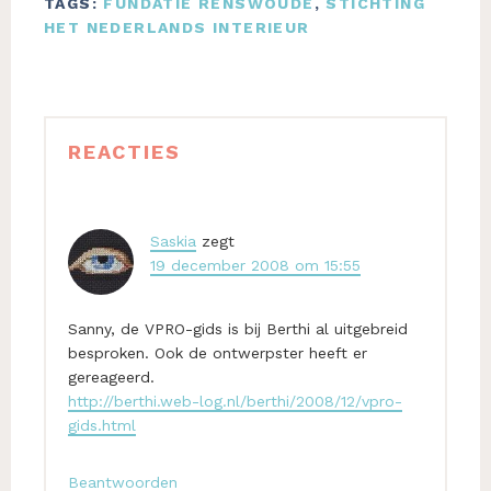
TAGS:
FUNDATIE RENSWOUDE
,
STICHTING
HET NEDERLANDS INTERIEUR
Lees
REACTIES
Interacties
Saskia
zegt
19 december 2008 om 15:55
Sanny, de VPRO-gids is bij Berthi al uitgebreid
besproken. Ook de ontwerpster heeft er
gereageerd.
http://berthi.web-log.nl/berthi/2008/12/vpro-
gids.html
Beantwoorden