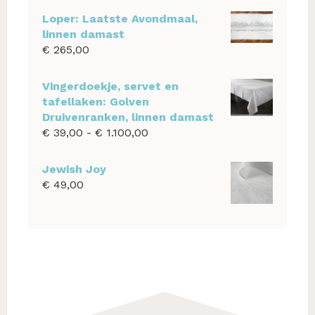
was:
is:
Loper: Laatste Avondmaal,
€ 925,00.
€ 875,00.
linnen damast
€
265,00
Vingerdoekje, servet en
tafellaken: Golven
Druivenranken, linnen damast
Prijsklasse:
€
39,00
-
€
1.100,00
€ 39,00
tot
Jewish Joy
€ 1.100,00
€
49,00