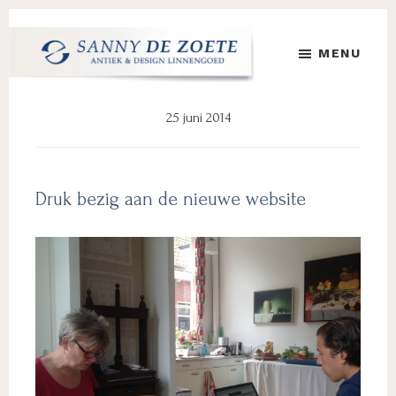
Door
Spring
Spring
naar
naar
naar
MENU
de
de
de
hoofd
eerste
voettekst
Sanny
's
inhoud
sidebar
de
Werelds
25 juni 2014
Zoete
Mooiste
Antiek
&
Design
Druk bezig aan de nieuwe website
Linnen
Damast