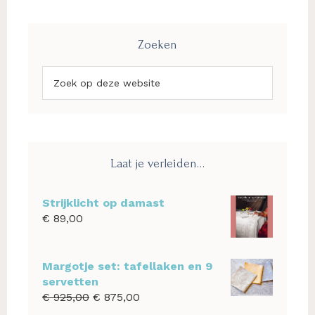
Zoeken
Zoek
op
deze
website
Laat je verleiden…
Strijklicht op damast
€
89,00
Margotje set: tafellaken en 9
servetten
Oorspronkelijke
Huidige
€
925,00
€
875,00
prijs
prijs