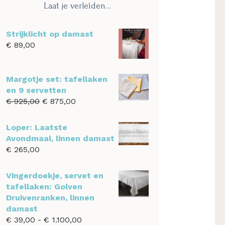
Laat je verleiden…
Strijklicht op damast
€
89,00
Margotje set: tafellaken
en 9 servetten
Oorspronkelijke
Huidige
€
925,00
€
875,00
prijs
prijs
was:
is:
Loper: Laatste
€ 925,00.
€ 875,00.
Avondmaal, linnen damast
€
265,00
Vingerdoekje, servet en
tafellaken: Golven
Druivenranken, linnen
damast
Prijsklasse:
€
39,00
-
€
1.100,00