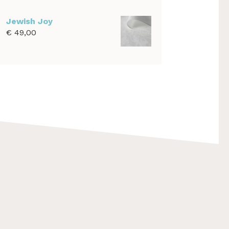
€ 39,00
tot
Jewish Joy
€ 1.100,00
€
49,00
F