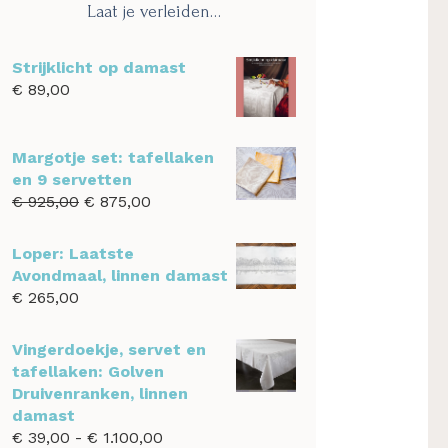
Laat je verleiden…
Strijklicht op damast
€
89,00
Margotje set: tafellaken
en 9 servetten
Oorspronkelijke
Huidige
€
925,00
€
875,00
prijs
prijs
was:
is:
Loper: Laatste
€ 925,00.
€ 875,00.
Avondmaal, linnen damast
€
265,00
Vingerdoekje, servet en
tafellaken: Golven
Druivenranken, linnen
damast
Prijsklasse:
€
39,00
-
€
1.100,00