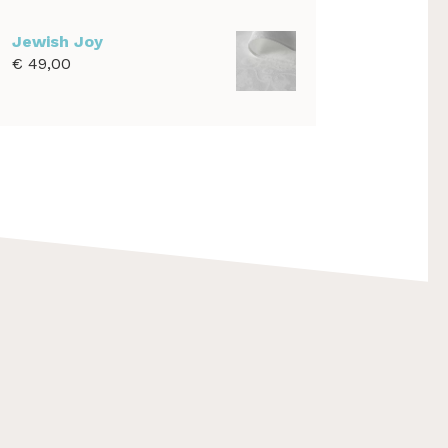
€ 39,00
tot
Jewish Joy
€ 1.100,00
€
49,00
F