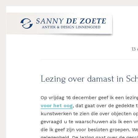
Spring
Door
Spring
Spring
naar
naar
naar
naar
de
de
de
de
hoofdnavigatie
hoofd
eerste
voettekst
Sanny
's
inhoud
sidebar
de
Werelds
13
Zoete
Mooiste
Antiek
&
Lezing over damast in S
Design
Linnen
Damast
Op vrijdag 16 december geef ik een lezin
voor het oog
, dat gaat over de gedekte ta
kunstwerken te zien die over objecten op
gevraagd u te waarschuwen als ik een vri
die ik geef zijn voor besloten groepen. We
gelegenheid. De lezing gaat over de ges