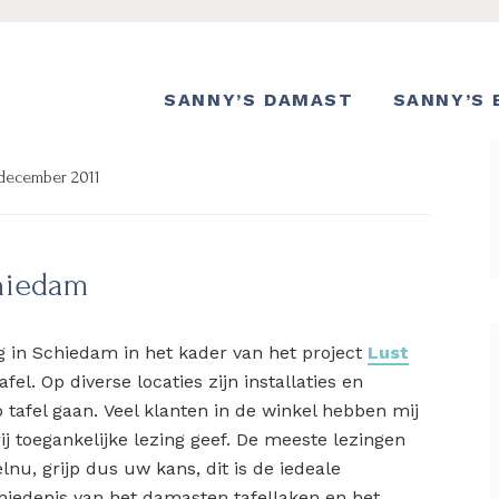
SANNY’S DAMAST
SANNY’S 
 december 2011
chiedam
g in Schiedam in het kader van het project
Lust
fel. Op diverse locaties zijn installaties en
 tafel gaan. Veel klanten in de winkel hebben mij
j toegankelijke lezing geef. De meeste lezingen
lnu, grijp dus uw kans, dit is de iedeale
chiedenis van het damasten tafellaken en het