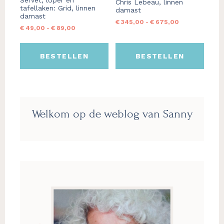
Servet, loper en
gekozen
gekozen
Chris Lebeau, linnen
tafellaken: Grid, linnen
damast
worden
worden
damast
Prijsklasse:
€
345,00
-
€
675,00
op
op
Prijsklasse:
€
49,00
-
€
89,00
€ 345,00
de
de
€ 49,00
tot
productpagina
productpagina
tot
€ 675,00
BESTELLEN
BESTELLEN
€ 89,00
Primaire
Welkom op de weblog van Sanny
Sidebar