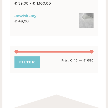
Prijsklasse:
€
39,00
-
€
1.100,00
€ 39,00
tot
Jewish Joy
€ 1.100,00
€
49,00
Min.
Max.
Prijs:
€ 40
—
€ 680
FILTER
prijs
prijs