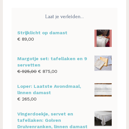
website
Laat je verleiden…
Strijklicht op damast
€
89,00
Margotje set: tafellaken en 9
servetten
Oorspronkelijke
Huidige
€
925,00
€
875,00
prijs
prijs
was:
is:
Loper: Laatste Avondmaal,
€ 925,00.
€ 875,00.
linnen damast
€
265,00
Vingerdoekje, servet en
tafellaken: Golven
Druivenranken, linnen damast