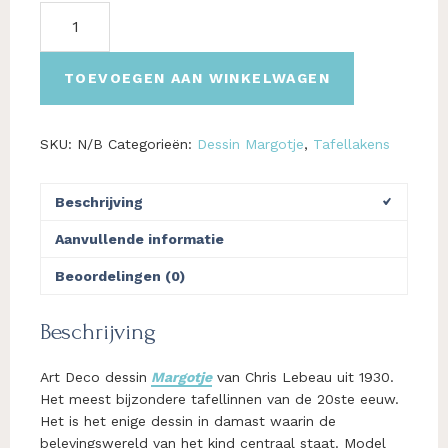
Tafellaken:
Margotje,
Chris
Lebeau,
TOEVOEGEN AAN WINKELWAGEN
linnen
damast
aantal
SKU:
N/B
Categorieën:
Dessin Margotje
,
Tafellakens
Beschrijving
Aanvullende informatie
Beoordelingen (0)
Beschrijving
Art Deco dessin
Margotje
van Chris Lebeau uit 1930.
Het meest bijzondere tafellinnen van de 20ste eeuw.
Het is het enige dessin in damast waarin de
belevingswereld van het kind centraal staat. Model