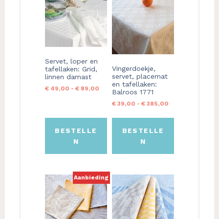
product
product
heeft
heeft
meerdere
meerdere
variaties.
variaties.
Deze
Deze
Servet, loper en
optie
optie
Vingerdoekje,
tafellaken: Grid,
kan
kan
servet, placemat
linnen damast
gekozen
gekozen
en tafellaken:
Prijsklasse:
€
49,00
-
€
89,00
Balroos 1771
worden
worden
€ 49,00
Prijsklasse:
€
39,00
-
€
385,00
op
op
tot
€ 39,00
€ 89,00
de
de
tot
productpagina
productpagina
€ 385,00
BESTELLE
BESTELLE
N
N
Aanbieding
Dit
Dit
product
product
heeft
heeft
meerdere
meerdere