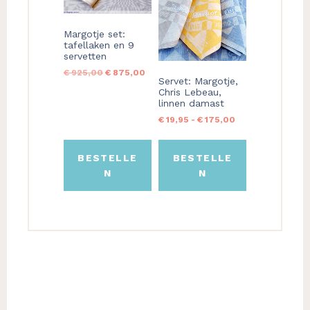
variaties.
variaties.
Deze
Deze
Margotje set:
optie
optie
tafellaken en 9
kan
kan
servetten
gekozen
gekozen
Oorspronkelijke
Huidige
€
925,00
€
875,00
worden
worden
Servet: Margotje,
prijs
prijs
Chris Lebeau,
op
op
was:
is:
linnen damast
€ 925,00.
€ 875,00.
de
de
Prijsklasse:
€
19,95
-
€
175,00
productpagina
productpagina
€ 19,95
tot
€ 175,00
BESTELLE
BESTELLE
N
N