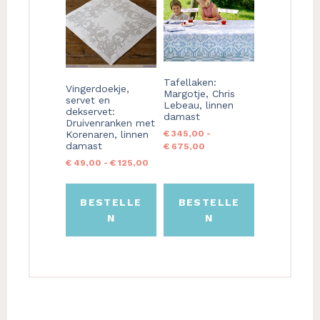
product
product
heeft
heeft
meerdere
meerdere
variaties.
variaties.
Deze
Deze
Tafellaken:
Vingerdoekje,
optie
optie
Margotje, Chris
servet en
Lebeau, linnen
kan
kan
dekservet:
damast
gekozen
gekozen
Druivenranken met
Korenaren, linnen
€
345,00
-
worden
worden
damast
Prijsklasse:
€
675,00
op
op
€ 345,00
Prijsklasse:
€
49,00
-
€
125,00
de
de
tot
€ 49,00
productpagina
productpagina
€ 675,00
tot
€ 125,00
BESTELLE
BESTELLE
N
N