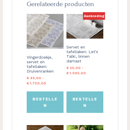
Gerelateerde producten
Aanbieding
Dit
Dit
product
product
heeft
heeft
meerdere
meerdere
variaties.
variaties.
Servet en
Deze
Deze
tafellaken: Let’s
optie
optie
Talk!, linnen
Vingerdoekje,
damast
kan
kan
servet en
tafellaken:
gekozen
gekozen
€
25,00
-
Druivenranken
Prijsklasse:
€
1.095,00
worden
worden
€
49,00
-
€ 25,00
op
op
Prijsklasse:
€
1.750,00
tot
de
de
€ 49,00
€ 1.095,00
productpagina
productpagina
tot
€ 1.750,00
BESTELLE
BESTELLE
N
N
Dit
Dit