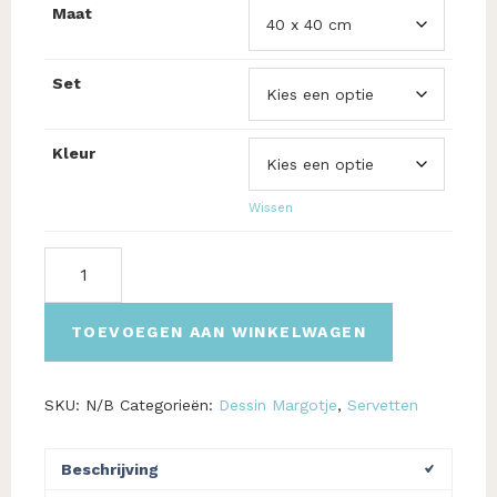
Maat
Set
Kleur
Wissen
Servet:
Margotje,
Chris
Lebeau,
TOEVOEGEN AAN WINKELWAGEN
linnen
damast
aantal
SKU:
N/B
Categorieën:
Dessin Margotje
,
Servetten
Beschrijving