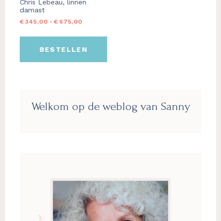
gekozen
Chris Lebeau, linnen
damast
worden
Prijsklasse:
€
345,00
-
€
675,00
op
€ 345,00
de
tot
productpagina
BESTELLEN
€ 675,00
Primaire
Welkom op de weblog van Sanny
Sidebar