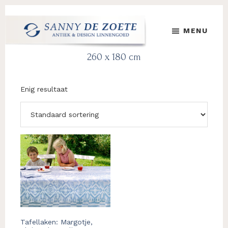
Door
Spring
Spring
naar
naar
naar
MENU
de
de
de
hoofd
eerste
voettekst
Sanny
's
260 x 180 cm
inhoud
sidebar
de
Werelds
Zoete
Mooiste
Antiek
Enig resultaat
&
Design
Linnen
Damast
Dit
product
heeft
meerdere
variaties.
Deze
optie
kan
Tafellaken: Margotje,