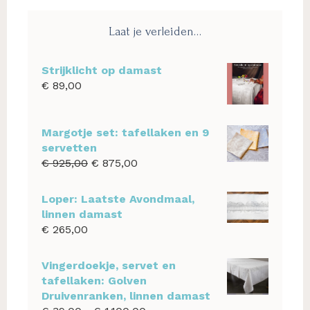
Laat je verleiden…
Strijklicht op damast
€
89,00
Margotje set: tafellaken en 9
servetten
Oorspronkelijke
Huidige
€
925,00
€
875,00
prijs
prijs
was:
is:
Loper: Laatste Avondmaal,
€ 925,00.
€ 875,00.
linnen damast
€
265,00
Vingerdoekje, servet en
tafellaken: Golven
Druivenranken, linnen damast