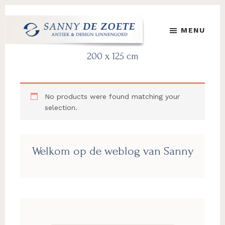
Skip
Skip
Skip
to
to
to
MENU
main
primary
footer
content
sidebar
Sanny
's
200 x 125 cm
de
Werelds
Zoete
Mooiste
Antiek
No products were found matching your
&
selection.
Design
Linnen
Damast
Primary
Welkom op de weblog van Sanny
Sidebar