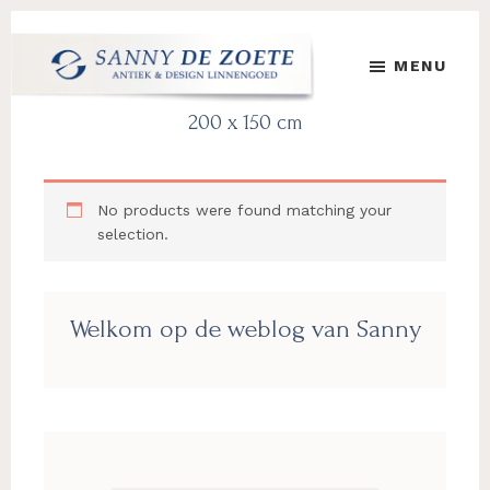
Skip
Skip
Skip
to
to
to
MENU
main
primary
footer
content
sidebar
Sanny
's
200 x 150 cm
de
Werelds
Zoete
Mooiste
Antiek
No products were found matching your
&
selection.
Design
Linnen
Damast
Primary
Welkom op de weblog van Sanny
Sidebar