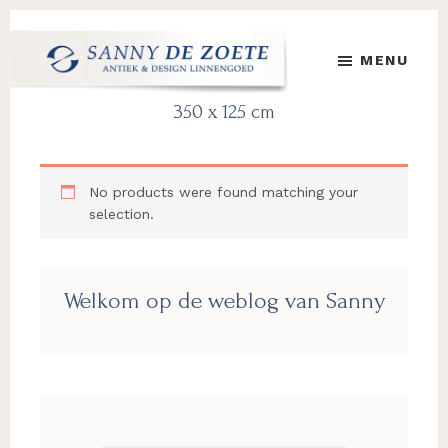
Skip
Skip
Skip
to
to
to
MENU
main
primary
footer
content
sidebar
Sanny
's
350 x 125 cm
de
Werelds
Zoete
Mooiste
Antiek
No products were found matching your
&
selection.
Design
Linnen
Damast
Primary
Welkom op de weblog van Sanny
Sidebar