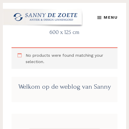
Skip
Skip
Skip
to
to
to
MENU
main
primary
footer
content
sidebar
Sanny
's
600 x 125 cm
de
Werelds
Zoete
Mooiste
Antiek
No products were found matching your
&
selection.
Design
Linnen
Damast
Primary
Welkom op de weblog van Sanny
Sidebar