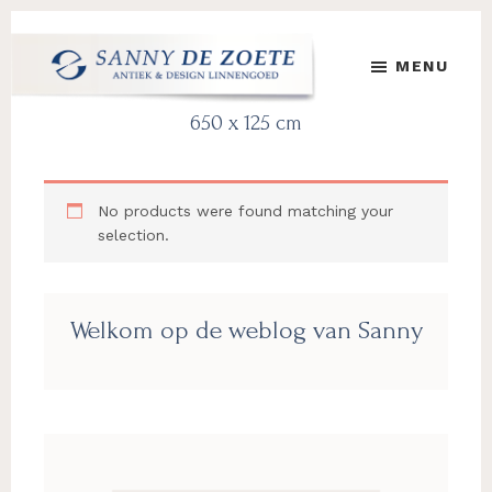
Skip
Skip
Skip
to
to
to
MENU
main
primary
footer
content
sidebar
Sanny
's
650 x 125 cm
de
Werelds
Zoete
Mooiste
Antiek
No products were found matching your
&
selection.
Design
Linnen
Damast
Primary
Welkom op de weblog van Sanny
Sidebar