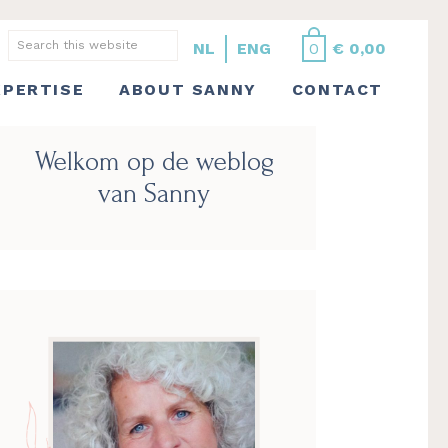
Search
NL
ENG
0
€
0,00
this
XPERTISE
ABOUT SANNY
CONTACT
website
Primary
Welkom op de weblog
Sidebar
van Sanny