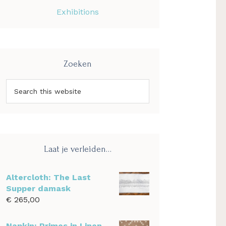
Exhibitions
Zoeken
Search
this
website
Laat je verleiden…
Altercloth: The Last
Supper damask
€
265,00
Napkin: Primes in Linen