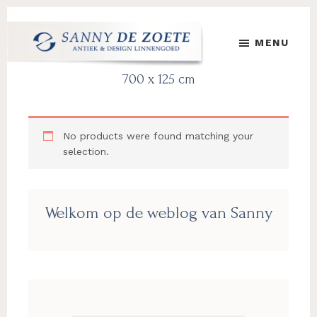
Skip
Skip
Skip
to
to
to
MENU
main
primary
footer
content
sidebar
Sanny
's
700 x 125 cm
de
Werelds
Zoete
Mooiste
Antiek
No products were found matching your
&
selection.
Design
Linnen
Damast
Primary
Welkom op de weblog van Sanny
Sidebar