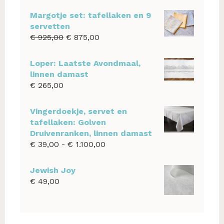
Margotje set: tafellaken en 9
servetten
Oorspronkelijke
Huidige
€
925,00
€
875,00
prijs
prijs
was:
is:
Loper: Laatste Avondmaal,
€ 925,00.
€ 875,00.
linnen damast
€
265,00
Vingerdoekje, servet en
tafellaken: Golven
Druivenranken, linnen damast
Prijsklasse:
€
39,00
-
€
1.100,00
€ 39,00
tot
Jewish Joy
€ 1.100,00
€
49,00