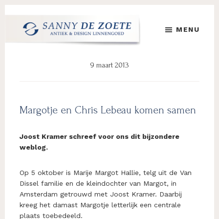
Door
Spring
Spring
naar
naar
naar
MENU
de
de
de
hoofd
eerste
voettekst
Sanny
's
inhoud
sidebar
de
Werelds
9 maart 2013
Zoete
Mooiste
Antiek
&
Design
Margotje en Chris Lebeau komen samen
Linnen
Damast
Joost Kramer schreef voor ons dit bijzondere
weblog.
Op 5 oktober is Marije Margot Hallie, telg uit de Van
Dissel familie en de kleindochter van Margot, in
Amsterdam getrouwd met Joost Kramer. Daarbij
kreeg het damast Margotje letterlijk een centrale
plaats toebedeeld.