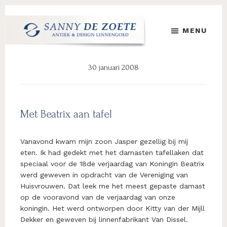
Door
Spring
Spring
naar
naar
naar
MENU
de
de
de
hoofd
eerste
voettekst
Sanny
's
inhoud
sidebar
de
Werelds
30 januari 2008
Zoete
Mooiste
Antiek
&
Design
Met Beatrix aan tafel
Linnen
Damast
Vanavond kwam mijn zoon Jasper gezellig bij mij
eten. Ik had gedekt met het damasten tafellaken dat
speciaal voor de 18de verjaardag van Koningin Beatrix
werd geweven in opdracht van de Vereniging van
Huisvrouwen. Dat leek me het meest gepaste damast
op de vooravond van de verjaardag van onze
koningin. Het werd ontworpen door Kitty van der Mijll
Dekker en geweven bij linnenfabrikant Van Dissel.