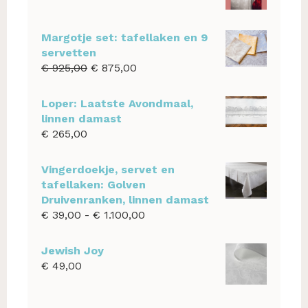
Margotje set: tafellaken en 9
servetten
Oorspronkelijke
Huidige
€
925,00
€
875,00
prijs
prijs
was:
is:
Loper: Laatste Avondmaal,
€ 925,00.
€ 875,00.
linnen damast
€
265,00
Vingerdoekje, servet en
tafellaken: Golven
Druivenranken, linnen damast
Prijsklasse:
€
39,00
-
€
1.100,00
€ 39,00
tot
Jewish Joy
€ 1.100,00
€
49,00