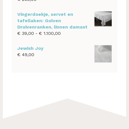
Vingerdoekje, servet en
tafellaken: Golven
Druivenranken, linnen damast
Prijsklasse:
€
39,00
-
€
1.100,00
€ 39,00
tot
Jewish Joy
€ 1.100,00
€
49,00