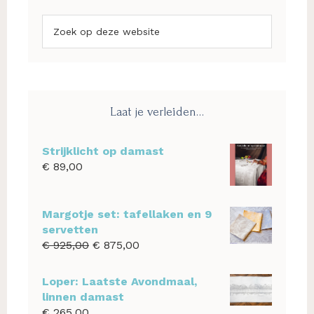
Zoek
op
deze
website
Laat je verleiden…
Strijklicht op damast
€
89,00
Margotje set: tafellaken en 9
servetten
Oorspronkelijke
Huidige
€
925,00
€
875,00
prijs
prijs
was:
is:
Loper: Laatste Avondmaal,
€ 925,00.
€ 875,00.
linnen damast
€
265,00