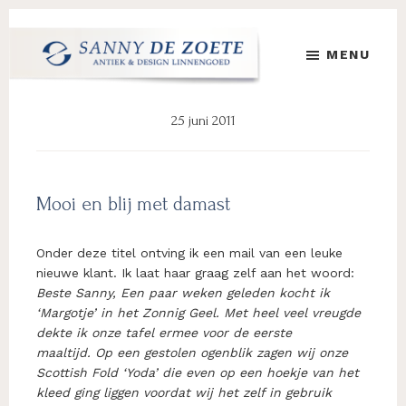
Door
Spring
Spring
naar
naar
naar
MENU
de
de
de
hoofd
eerste
voettekst
Sanny
's
inhoud
sidebar
de
Werelds
25 juni 2011
Zoete
Mooiste
Antiek
&
Design
Mooi en blij met damast
Linnen
Damast
Onder deze titel ontving ik een mail van een leuke
nieuwe klant. Ik laat haar graag zelf aan het woord:
Beste Sanny, Een paar weken geleden kocht ik
‘Margotje’ in het Zonnig Geel. Met heel veel vreugde
dekte ik onze tafel ermee voor de eerste
maaltijd. Op een gestolen ogenblik zagen wij onze
Scottish Fold ‘Yoda’ die even op een hoekje van het
kleed ging liggen voordat wij het zelf in gebruik