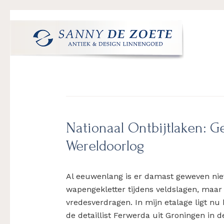
Spring
Door
Spring
Spring
naar
naar
naar
naar
de
de
de
de
hoofdnavigatie
hoofd
eerste
voettekst
Sanny
's
inhoud
sidebar
de
Werelds
Zoete
Mooiste
Antiek
&
Nationaal Ontbijtlaken:
Design
Wereldoorlog
Linnen
Damast
Al eeuwenlang is er damast geweven niet
wapengekletter tijdens veldslagen, maar 
vredesverdragen. In mijn etalage ligt nu
de detaillist Ferwerda uit Groningen in d