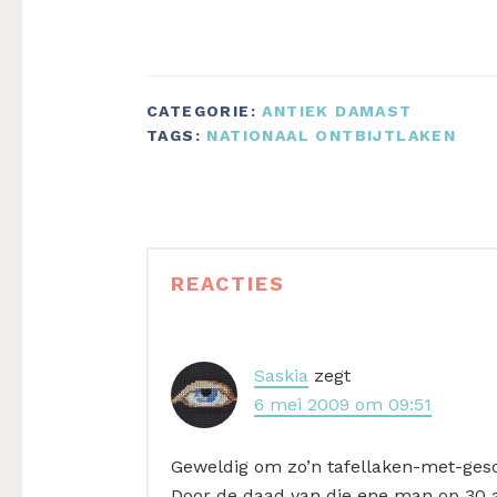
CATEGORIE:
ANTIEK DAMAST
TAGS:
NATIONAAL ONTBIJTLAKEN
Lees
REACTIES
Interacties
Saskia
zegt
6 mei 2009 om 09:51
Geweldig om zo’n tafellaken-met-gesc
Door de daad van die ene man op 30 apr