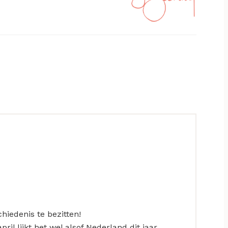
hiedenis te bezitten!
il lijkt het wel alsof Nederland dit jaar