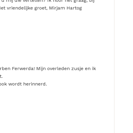
mij die vertellen? Ik hoor het graag, bij
et vriendelijke groet, Mirjam Hartog
rben Ferwerda! Mijn overleden zusje en ik
t.
 ook wordt herinnerd.