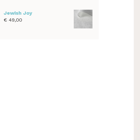
€ 39,00
tot
Jewish Joy
€ 1.100,00
€
49,00