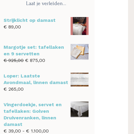
Laat je verleiden…
Strijklicht op damast
€
89,00
Margotje set: tafellaken
en 9 servetten
Oorspronkelijke
Huidige
€
925,00
€
875,00
prijs
prijs
was:
is:
Loper: Laatste
€ 925,00.
€ 875,00.
Avondmaal, linnen damast
€
265,00
Vingerdoekje, servet en
tafellaken: Golven
Druivenranken, linnen
damast
Prijsklasse:
€
39,00
-
€
1.100,00