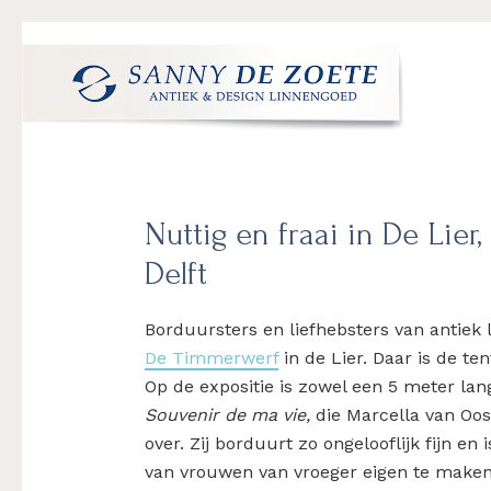
Spring
Door
Spring
Spring
naar
naar
naar
naar
de
de
de
de
hoofdnavigatie
hoofd
eerste
voettekst
Sanny
's
inhoud
sidebar
de
Werelds
Zoete
Mooiste
Nuttig en fraai in De Lier
Antiek
&
Delft
Design
Linnen
Borduursters en liefhebsters van antiek 
Damast
De Timmerwerf
in de Lier. Daar is de te
Op de expositie is zowel een 5 meter lan
Souvenir de ma vie,
die Marcella van Oos
over. Zij borduurt zo ongelooflijk fijn en
van vrouwen van vroeger eigen te maken. 