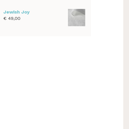
€ 39,00
tot
Jewish Joy
€ 1.100,00
€
49,00