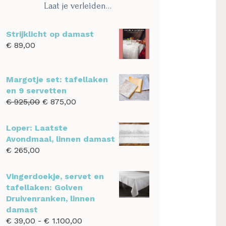
Laat je verleiden…
Strijklicht op damast
€
89,00
Margotje set: tafellaken
en 9 servetten
Oorspronkelijke
Huidige
€
925,00
€
875,00
prijs
prijs
was:
is:
Loper: Laatste
€ 925,00.
€ 875,00.
Avondmaal, linnen damast
€
265,00
Vingerdoekje, servet en
tafellaken: Golven
Druivenranken, linnen
damast
Prijsklasse:
€
39,00
-
€
1.100,00