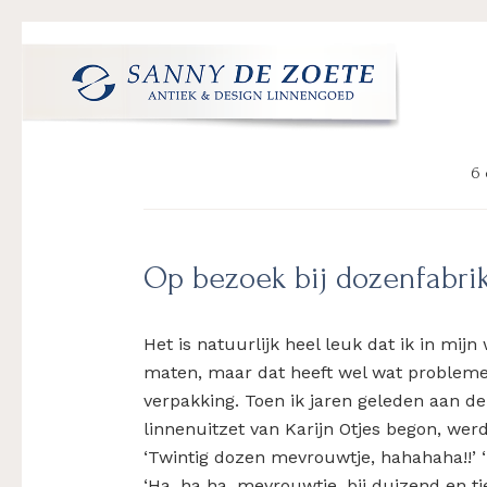
Spring
Door
Spring
Spring
naar
naar
naar
naar
de
de
de
de
hoofdnavigatie
hoofd
eerste
voettekst
Sanny
's
inhoud
sidebar
de
Werelds
6 
Zoete
Mooiste
Antiek
&
Op bezoek bij dozenfabri
Design
Linnen
Damast
Het is natuurlijk heel leuk dat ik in mij
maten, maar dat heeft wel wat probleme
verpakking. Toen ik jaren geleden aan d
linnenuitzet van Karijn Otjes begon, wer
‘Twintig dozen mevrouwtje, hahahaha!!’ ‘M
‘Ha, ha ha, mevrouwtje, bij duizend en 