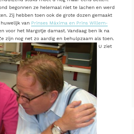
nd begonnen ze helemaal niet te lachen en werd
en. Zij hebben toen ook de grote dozen gemaakt
 huwelijk van
Prinses M
á
xima en Prins Willem-
en voor het Margotje damast. Vandaag ben ik na
Ze zijn nog net zo aardig en behulpzaam als toen.
U ziet