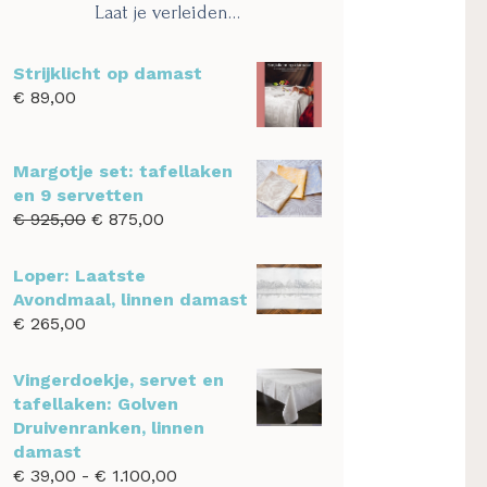
Laat je verleiden…
Strijklicht op damast
€
89,00
Margotje set: tafellaken
en 9 servetten
Oorspronkelijke
Huidige
€
925,00
€
875,00
prijs
prijs
was:
is:
Loper: Laatste
€ 925,00.
€ 875,00.
Avondmaal, linnen damast
€
265,00
Vingerdoekje, servet en
tafellaken: Golven
Druivenranken, linnen
damast
Prijsklasse:
€
39,00
-
€
1.100,00