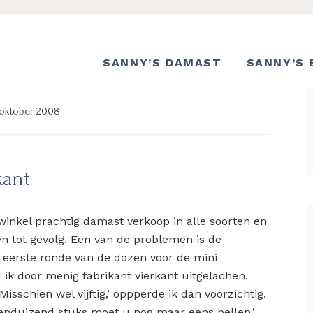
SANNY’S DAMAST
SANNY’S 
oktober 2008
kant
n winkel prachtig damast verkoop in alle soorten en
n tot gevolg. Een van de problemen is de
e eerste ronde van de dozen voor de mini
d ik door menig fabrikant vierkant uitgelachen.
isschien wel vijftig,’ oppperde ik dan voorzichtig.
tienduizend stuks moet u nog maar eens bellen.’