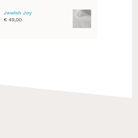
€ 39,00
tot
Jewish Joy
€ 1.100,00
€
49,00