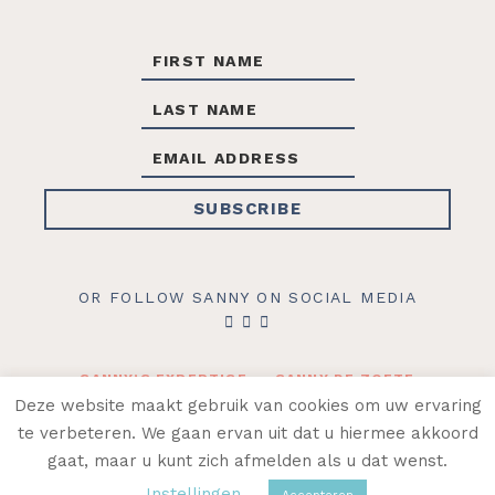
OR FOLLOW SANNY ON SOCIAL MEDIA
SANNY’S EXPERTISE
SANNY DE ZOETE
CONTACT
SHOP
Deze website maakt gebruik van cookies om uw ervaring
te verbeteren. We gaan ervan uit dat u hiermee akkoord
© 2026 SANNY DE ZOETE ·
ALGEMENE
gaat, maar u kunt zich afmelden als u dat wenst.
VOORWAARDEN
·
PRIVACYVERKLARING
Instellingen