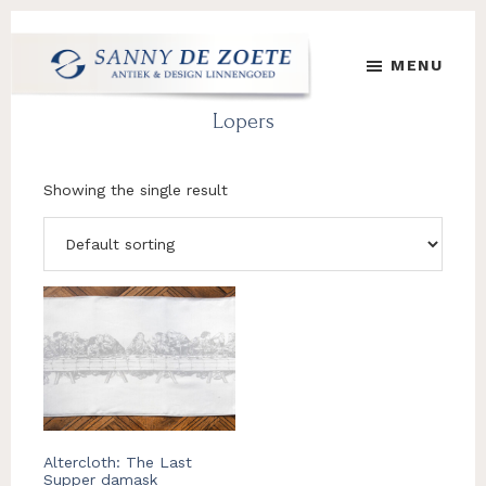
Skip
Skip
to
to
MENU
main
footer
content
Sanny
's
Lopers
de
Werelds
Zoete
Mooiste
Antiek
Showing the single result
&
Design
Linnen
Damast
This
product
has
multiple
variants.
The
options
Altercloth: The Last
may
Supper damask