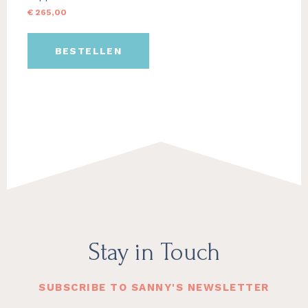
be
€
265,00
chosen
on
the
BESTELLEN
product
page
Footer
Stay in Touch
SUBSCRIBE TO SANNY'S NEWSLETTER