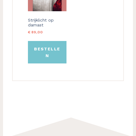
Strijklicht op
damast
€
89,00
BESTELLE
N