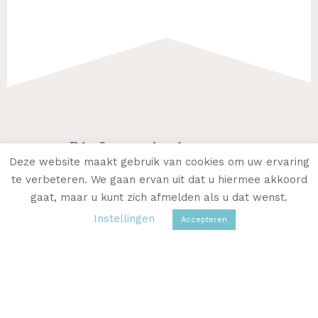
Footer
Blijf op de hoogte
Deze website maakt gebruik van cookies om uw ervaring
te verbeteren. We gaan ervan uit dat u hiermee akkoord
MELD JE AAN VOOR SANNY'S
gaat, maar u kunt zich afmelden als u dat wenst.
NIEUWSBRIEF
Instellingen
Accepteren