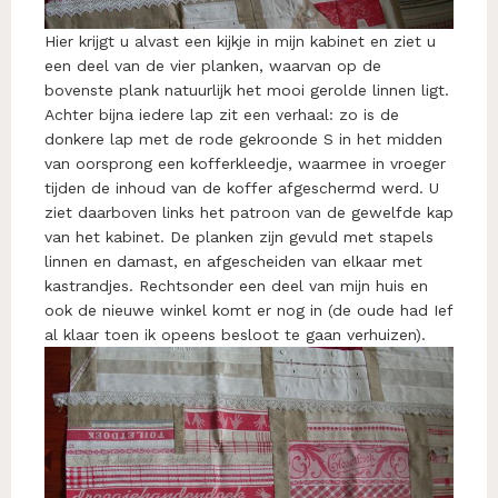
Hier krijgt u alvast een kijkje in mijn kabinet en ziet u
een deel van de vier planken, waarvan op de
bovenste plank natuurlijk het mooi gerolde linnen ligt.
Achter bijna iedere lap zit een verhaal: zo is de
donkere lap met de rode gekroonde S in het midden
van oorsprong een kofferkleedje, waarmee in vroeger
tijden de inhoud van de koffer afgeschermd werd. U
ziet daarboven links het patroon van de gewelfde kap
van het kabinet. De planken zijn gevuld met stapels
linnen en damast, en afgescheiden van elkaar met
kastrandjes. Rechtsonder een deel van mijn huis en
ook de nieuwe winkel komt er nog in (de oude had Ief
al klaar toen ik opeens besloot te gaan verhuizen).