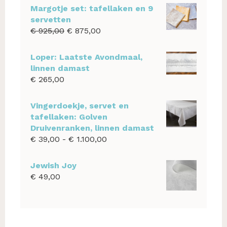
Margotje set: tafellaken en 9
servetten
Oorspronkelijke
Huidige
€
925,00
€
875,00
prijs
prijs
was:
is:
Loper: Laatste Avondmaal,
€ 925,00.
€ 875,00.
linnen damast
€
265,00
Vingerdoekje, servet en
tafellaken: Golven
Druivenranken, linnen damast
Prijsklasse:
€
39,00
-
€
1.100,00
€ 39,00
tot
Jewish Joy
€ 1.100,00
€
49,00