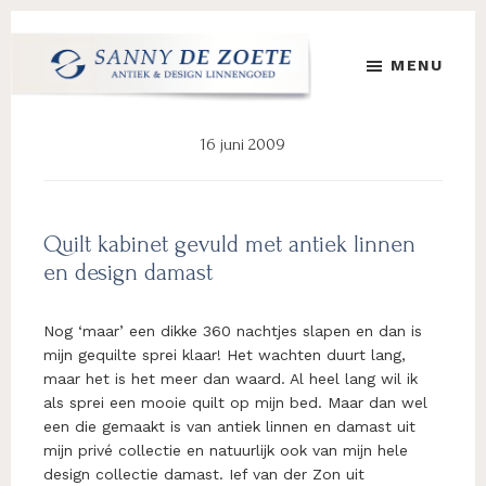
Door
Spring
Spring
naar
naar
naar
MENU
de
de
de
hoofd
eerste
voettekst
Sanny
's
inhoud
sidebar
de
Werelds
16 juni 2009
Zoete
Mooiste
Antiek
&
Design
Quilt kabinet gevuld met antiek linnen
Linnen
en design damast
Damast
Nog ‘maar’ een dikke 360 nachtjes slapen en dan is
mijn gequilte sprei klaar! Het wachten duurt lang,
maar het is het meer dan waard. Al heel lang wil ik
als sprei een mooie quilt op mijn bed. Maar dan wel
een die gemaakt is van antiek linnen en damast uit
mijn privé collectie en natuurlijk ook van mijn hele
design collectie damast. Ief van der Zon uit