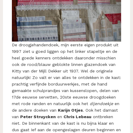
De droogjehandendoek, mijn eerste eigen produkt uit
1997 ziet u goed liggen op het linker stapeltje en de
heel goede kenners ontdekken daaronder misschien
ook de rood/blauw geblokte linnen glazendoek van
Kitty van der Mijll Dekker uit 1937. Wel de originele
natuurlijk! Zo valt er van alles te ontdekken in de kast:
prachtig verfijnde borduurwerkjes, met de hand
gemaakte schulprandjes van kussenslopen, delen van
17de eeuwse servetten, 20ste eeuwse droogdoeken
met rode randen en natuurlijk ook het
dijendoekje
en
de andere doeken van
Karijn Otjes
. Ook het damast
van
Peter Struycken
en
Chris Lebeau
ontbreken
niet. De binnenkant van de kast is nu bijna klaar en
dus gaat Ief aan de opengeslagen deuren beginnen en