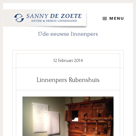
Door
Spring
Spring
naar
naar
naar
MENU
de
de
de
hoofd
eerste
voettekst
Sanny
's
17de eeuwse linnenpers
inhoud
sidebar
de
Werelds
Zoete
Mooiste
Antiek
&
12 februari 2014
Design
Linnen
Linnenpers Rubenshuis
Damast