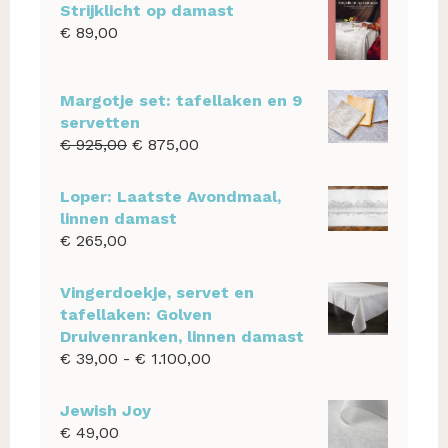
Strijklicht op damast
€
89,00
Margotje set: tafellaken en 9
servetten
Oorspronkelijke
Huidige
€
925,00
€
875,00
prijs
prijs
was:
is:
Loper: Laatste Avondmaal,
€ 925,00.
€ 875,00.
linnen damast
€
265,00
Vingerdoekje, servet en
tafellaken: Golven
Druivenranken, linnen damast
Prijsklasse:
€
39,00
-
€
1.100,00
€ 39,00
tot
Jewish Joy
€ 1.100,00
€
49,00