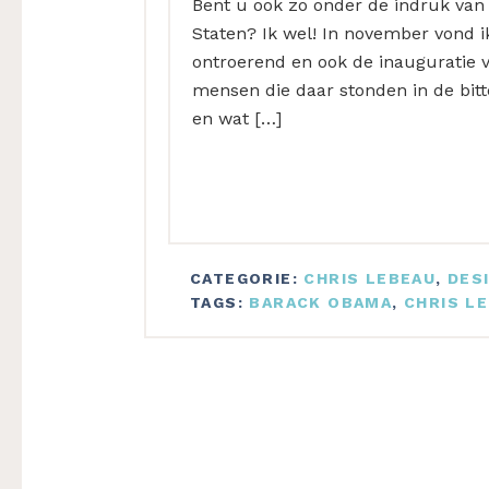
Bent u ook zo onder de indruk van
Staten? Ik wel! In november vond ik
ontroerend en ook de inauguratie 
mensen die daar stonden in de bitt
en wat […]
CATEGORIE:
CHRIS LEBEAU
,
DES
TAGS:
BARACK OBAMA
,
CHRIS L