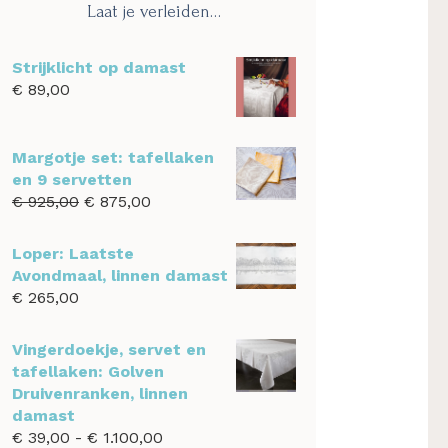
Laat je verleiden…
Strijklicht op damast
€
89,00
Margotje set: tafellaken
en 9 servetten
Oorspronkelijke
Huidige
€
925,00
€
875,00
prijs
prijs
was:
is:
Loper: Laatste
€ 925,00.
€ 875,00.
Avondmaal, linnen damast
€
265,00
Vingerdoekje, servet en
tafellaken: Golven
Druivenranken, linnen
damast
Prijsklasse:
€
39,00
-
€
1.100,00