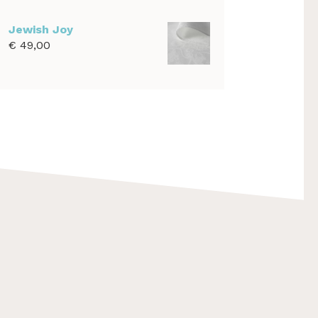
€ 39,00
tot
Jewish Joy
€ 1.100,00
€
49,00
F