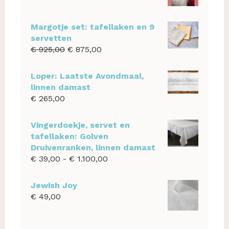
Margotje set: tafellaken en 9
servetten
Oorspronkelijke
Huidige
€
925,00
€
875,00
prijs
prijs
was:
is:
Loper: Laatste Avondmaal,
€ 925,00.
€ 875,00.
linnen damast
€
265,00
Vingerdoekje, servet en
tafellaken: Golven
Druivenranken, linnen damast
Prijsklasse:
€
39,00
-
€
1.100,00
€ 39,00
tot
Jewish Joy
€ 1.100,00
€
49,00