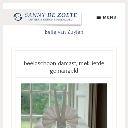
Door
Spring
Spring
naar
naar
naar
MENU
de
de
de
hoofd
eerste
voettekst
Sanny
's
Belle van Zuylen
inhoud
sidebar
de
Werelds
Zoete
Mooiste
Antiek
&
Design
Beeldschoon damast, met liefde
Linnen
gemangeld
Damast