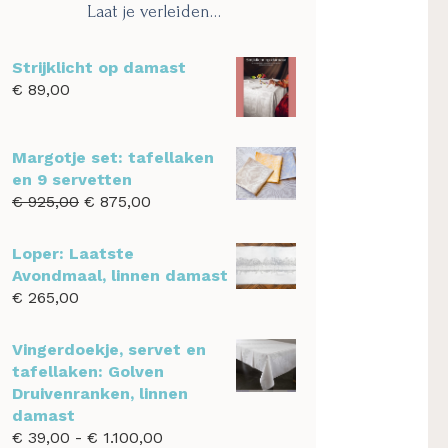
Laat je verleiden…
Strijklicht op damast
€
89,00
Margotje set: tafellaken
en 9 servetten
Oorspronkelijke
Huidige
€
925,00
€
875,00
prijs
prijs
was:
is:
Loper: Laatste
€ 925,00.
€ 875,00.
Avondmaal, linnen damast
€
265,00
Vingerdoekje, servet en
tafellaken: Golven
Druivenranken, linnen
damast
Prijsklasse:
€
39,00
-
€
1.100,00