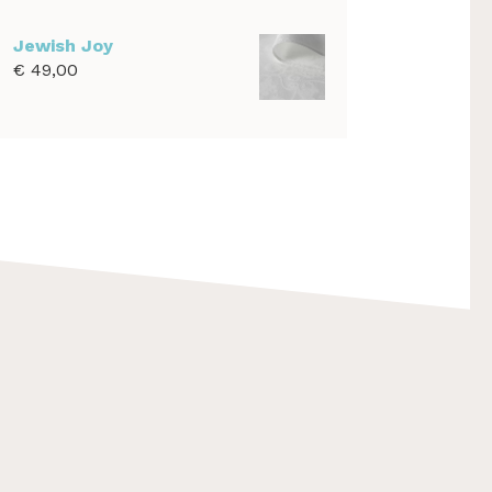
€ 39,00
tot
Jewish Joy
€ 1.100,00
€
49,00
F