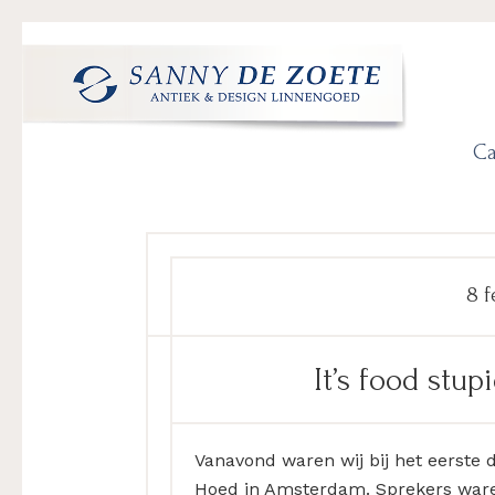
Spring
Door
Spring
Spring
naar
naar
naar
naar
de
de
de
de
hoofdnavigatie
hoofd
eerste
voettekst
Sanny
's
inhoud
sidebar
Ca
de
Werelds
Zoete
Mooiste
Antiek
&
Design
8 f
Linnen
Damast
It’s food stu
Vanavond waren wij bij het eerste d
Hoed in Amsterdam. Sprekers ware