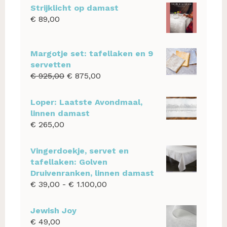
Strijklicht op damast
€
89,00
Margotje set: tafellaken en 9
servetten
Oorspronkelijke
Huidige
€
925,00
€
875,00
prijs
prijs
was:
is:
Loper: Laatste Avondmaal,
€ 925,00.
€ 875,00.
linnen damast
€
265,00
Vingerdoekje, servet en
tafellaken: Golven
Druivenranken, linnen damast
Prijsklasse:
€
39,00
-
€
1.100,00
€ 39,00
tot
Jewish Joy
€ 1.100,00
€
49,00