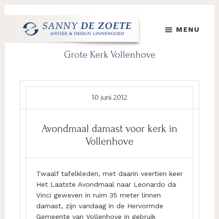
Door
Spring
Spring
naar
naar
naar
MENU
de
de
de
hoofd
eerste
voettekst
Sanny
's
Grote Kerk Vollenhove
inhoud
sidebar
de
Werelds
Zoete
Mooiste
Antiek
&
10 juni 2012
Design
Linnen
Avondmaal damast voor kerk in
Damast
Vollenhove
Twaalf tafelkleden, met daarin veertien keer
Het Laatste Avondmaal naar Leonardo da
Vinci geweven in ruim 35 meter linnen
damast, zijn vandaag in de Hervormde
Gemeente van Vollenhove in gebruik