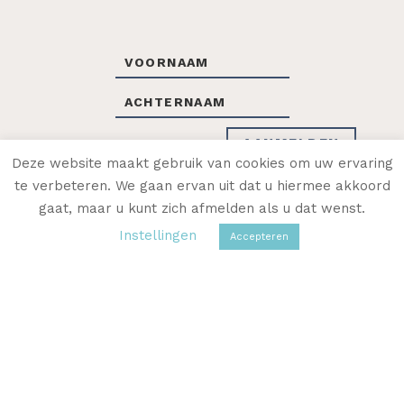
Deze website maakt gebruik van cookies om uw ervaring
te verbeteren. We gaan ervan uit dat u hiermee akkoord
gaat, maar u kunt zich afmelden als u dat wenst.
OF VOLG SANNY OP SOCIAL MEDIA
Instellingen
Accepteren
SANNY’S EXPERTISE
OVER SANNY
CONTACT
WEBLOG
WEBSHOP
© 2026 SANNY DE ZOETE ·
ALGEMENE
VOORWAARDEN
·
PRIVACYVERKLARING