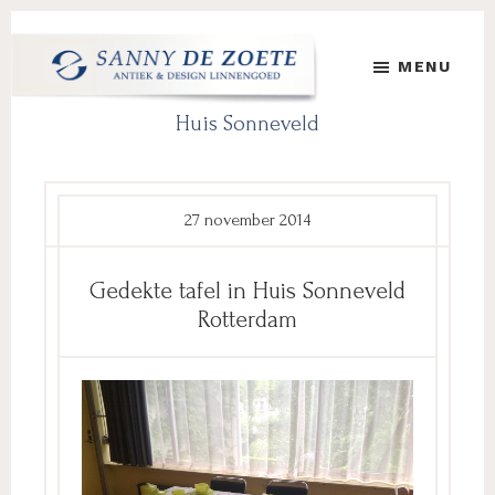
Door
Spring
Spring
naar
naar
naar
MENU
de
de
de
hoofd
eerste
voettekst
Sanny
's
Huis Sonneveld
inhoud
sidebar
de
Werelds
Zoete
Mooiste
Antiek
&
27 november 2014
Design
Linnen
Gedekte tafel in Huis Sonneveld
Damast
Rotterdam