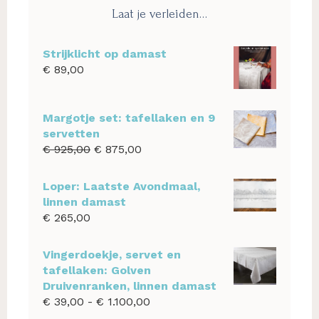
Laat je verleiden…
Strijklicht op damast
€
89,00
Margotje set: tafellaken en 9
servetten
Oorspronkelijke
Huidige
€
925,00
€
875,00
prijs
prijs
was:
is:
Loper: Laatste Avondmaal,
€ 925,00.
€ 875,00.
linnen damast
€
265,00
Vingerdoekje, servet en
tafellaken: Golven
Druivenranken, linnen damast
Prijsklasse:
€
39,00
-
€
1.100,00
€ 39,00