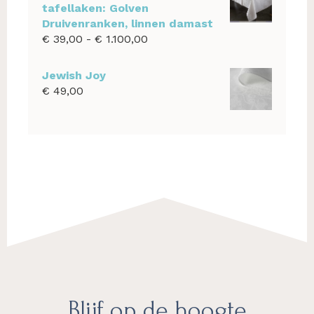
tafellaken: Golven
Druivenranken, linnen damast
Prijsklasse:
€
39,00
-
€
1.100,00
€ 39,00
tot
Jewish Joy
€ 1.100,00
€
49,00
Footer
Blijf op de hoogte