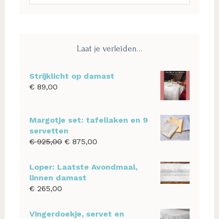
deze
website
Laat je verleiden…
Strijklicht op damast
€
89,00
Margotje set: tafellaken en 9
servetten
Oorspronkelijke
Huidige
€
925,00
€
875,00
prijs
prijs
was:
is:
Loper: Laatste Avondmaal,
€ 925,00.
€ 875,00.
linnen damast
€
265,00
Vingerdoekje, servet en