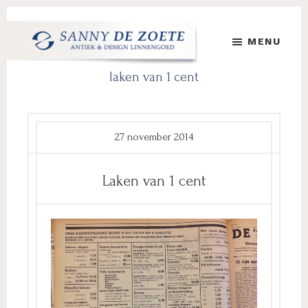
Door
Spring
Spring
naar
naar
naar
MENU
de
de
de
hoofd
eerste
voettekst
Sanny
's
laken van 1 cent
inhoud
sidebar
de
Werelds
Zoete
Mooiste
Antiek
&
27 november 2014
Design
Linnen
Laken van 1 cent
Damast