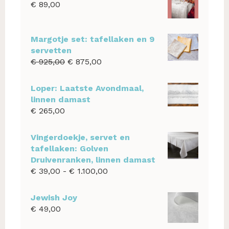
€
89,00
Margotje set: tafellaken en 9
servetten
Oorspronkelijke
Huidige
€
925,00
€
875,00
prijs
prijs
was:
is:
Loper: Laatste Avondmaal,
€ 925,00.
€ 875,00.
linnen damast
€
265,00
Vingerdoekje, servet en
tafellaken: Golven
Druivenranken, linnen damast
Prijsklasse:
€
39,00
-
€
1.100,00
€ 39,00
tot
Jewish Joy
€ 1.100,00
€
49,00