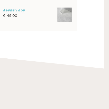
€ 39,00
tot
Jewish Joy
€ 1.100,00
€
49,00
F