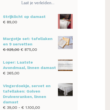
Laat je verleiden…
Strijklicht op damast
€
89,00
Margotje set: tafellaken
en 9 servetten
Oorspronkelijke
Huidige
€
925,00
€
875,00
prijs
prijs
was:
is:
Loper: Laatste
€ 925,00.
€ 875,00.
Avondmaal, linnen damast
€
265,00
Vingerdoekje, servet en
tafellaken: Golven
Druivenranken, linnen
damast
Prijsklasse:
€
39,00
-
€
1.100,00