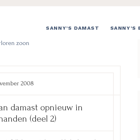
SANNY’S DAMAST
SANNY’S 
rloren zoon
ovember 2008
van damast opnieuw in
anden (deel 2)