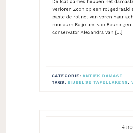
De Icat dames hebben het damaste
Verloren Zoon op een rol gedraaid
paste de rol net van voren naar ac
museum Boijmans van Beuningen i
conservator Alexandra van […]
CATEGORIE:
ANTIEK DAMAST
TAGS:
BIJBELSE TAFELLAKENS
,
4 n