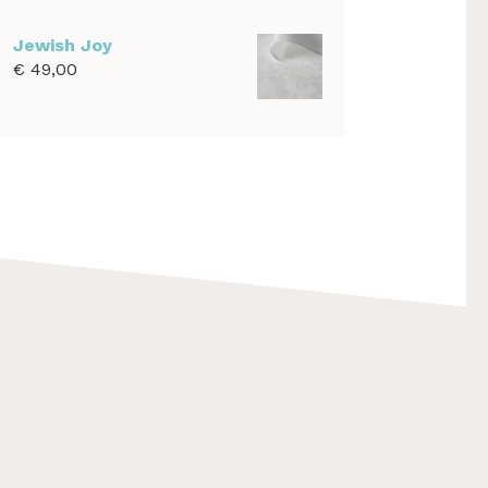
€ 39,00
tot
Jewish Joy
€ 1.100,00
€
49,00
F