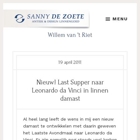
Door
Spring
Spring
naar
naar
naar
MENU
de
de
de
hoofd
eerste
voettekst
Sanny
's
Willem van 't Riet
inhoud
sidebar
de
Werelds
Zoete
Mooiste
Antiek
&
19 april 2011
Design
Linnen
Nieuw! Last Supper naar
Damast
Leonardo da Vinci in linnen
damast
Al heel lang leeft de wens in mij een nieuw
damast te ontwikkelen met daarin geweven
het Laatste Avondmaal naar Leonardo da
Vinci. Er zijn namelijk nog steeds veel kerken