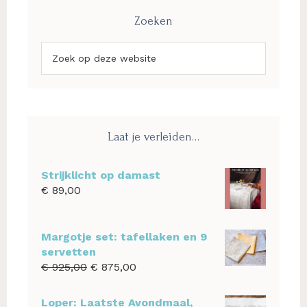
Zoeken
Zoek
op
deze
website
Laat je verleiden…
Strijklicht op damast
€
89,00
Margotje set: tafellaken en 9
servetten
Oorspronkelijke
Huidige
€
925,00
€
875,00
prijs
prijs
was:
is:
Loper: Laatste Avondmaal,