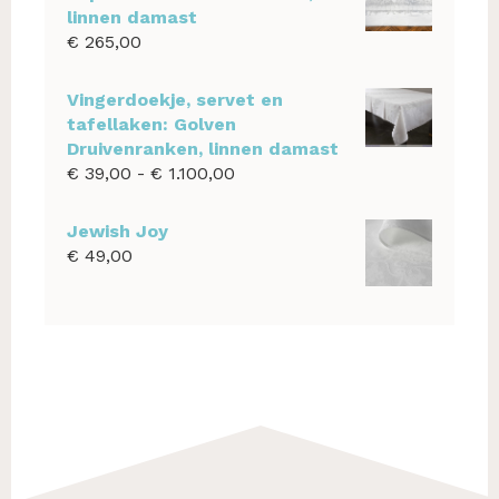
€ 925,00.
€ 875,00.
linnen damast
€
265,00
Vingerdoekje, servet en
tafellaken: Golven
Druivenranken, linnen damast
Prijsklasse:
€
39,00
-
€
1.100,00
€ 39,00
tot
Jewish Joy
€ 1.100,00
€
49,00