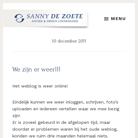
Door
Spring
Spring
naar
naar
naar
MENU
de
de
de
hoofd
eerste
voettekst
Sanny
's
inhoud
sidebar
de
Werelds
10 december 2011
Zoete
Mooiste
Antiek
&
Design
We zijn er weer!!!
Linnen
Damast
Het weblog is weer online!
Eindelijk kunnen we weer inloggen, schrijven, foto’s
uploaden en iedereen vertellen waar we mee bezig
zijn!
Er is zoveel gebeurd in de afgelopen tijd, maar
doordat er problemen waren bij het oude weblog,
konden we ruim drie maanden helemaal niets.