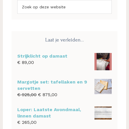
Zoek
op
deze
website
Laat je verleiden…
Strijklicht op damast
€
89,00
Margotje set: tafellaken en 9
servetten
Oorspronkelijke
Huidige
€
925,00
€
875,00
prijs
prijs
was:
is:
Loper: Laatste Avondmaal,
€ 925,00.
€ 875,00.
linnen damast
€
265,00