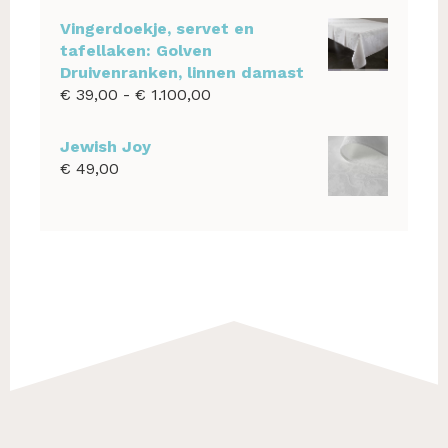
Vingerdoekje, servet en
tafellaken: Golven
Druivenranken, linnen damast
Prijsklasse:
€
39,00
-
€
1.100,00
€ 39,00
tot
Jewish Joy
€ 1.100,00
€
49,00