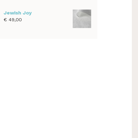
€ 39,00
tot
Jewish Joy
€ 1.100,00
€
49,00