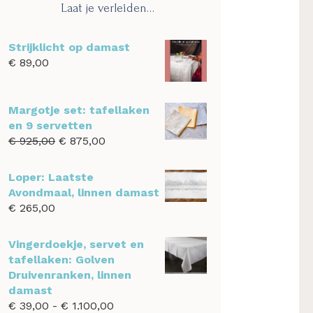
Laat je verleiden…
Strijklicht op damast
€
89,00
Margotje set: tafellaken
en 9 servetten
Oorspronkelijke
Huidige
€
925,00
€
875,00
prijs
prijs
was:
is:
Loper: Laatste
€ 925,00.
€ 875,00.
Avondmaal, linnen damast
€
265,00
Vingerdoekje, servet en
tafellaken: Golven
Druivenranken, linnen
damast
Prijsklasse:
€
39,00
-
€
1.100,00