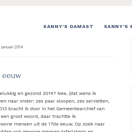
SANNY’S DAMAST
SANNY’S 
 januari 2014
e eeuw
elukkig en gezond 2014? Nee, (dat wens ik
ven naar onder: zes paar sloopen, zes servietten,
013 bracht ik door in het Gemeentearchief van
s een groot woord, daar trachtte ik
gewone mensen uit de 17de eeuw. Op zoek naar
hadden ook gewone mensen tafellakens en