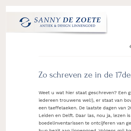
Spring
Door
Spring
Spring
naar
naar
naar
naar
de
de
de
de
hoofdnavigatie
hoofd
eerste
voettekst
Sanny
's
inhoud
sidebar
de
Werelds
4
Zoete
Mooiste
Antiek
&
Zo schreven ze in de 17d
Design
Linnen
Damast
Weet u wat hier staat geschreven? Een g
iedereen trouwens wel!), er staat van bo
een taeffelaeken. De laatste dagen van 2
Leiden en Delft. Daar las, nou ja, lezen i
boedelinventarissen te ontcijferen van 
hun bezit aan linnengoed. Volgens mij 