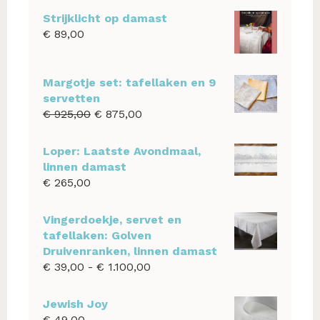
Strijklicht op damast
€
89,00
Margotje set: tafellaken en 9
servetten
Oorspronkelijke
Huidige
€
925,00
€
875,00
prijs
prijs
was:
is:
Loper: Laatste Avondmaal,
€ 925,00.
€ 875,00.
linnen damast
€
265,00
Vingerdoekje, servet en
tafellaken: Golven
Druivenranken, linnen damast
Prijsklasse:
€
39,00
-
€
1.100,00
€ 39,00
tot
Jewish Joy
€ 1.100,00
€
49,00