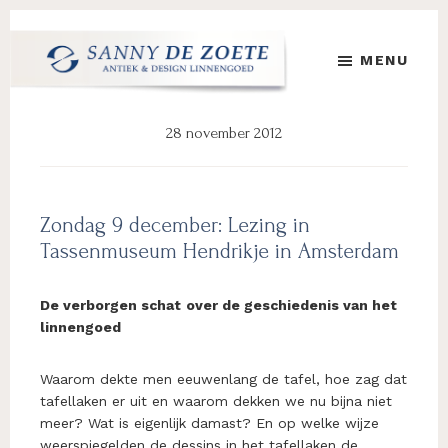
Door
Spring
Spring
naar
naar
naar
MENU
de
de
de
hoofd
eerste
voettekst
Sanny
's
inhoud
sidebar
de
Werelds
28 november 2012
Zoete
Mooiste
Antiek
&
Design
Zondag 9 december: Lezing in
Linnen
Tassenmuseum Hendrikje in Amsterdam
Damast
De verborgen schat
over de geschiedenis van het
linnengoed
Waarom dekte men eeuwenlang de tafel, hoe zag dat
tafellaken er uit en waarom dekken we nu bijna niet
meer? Wat is eigenlijk damast? En op welke wijze
weerspiegelden de dessins in het tafellaken de