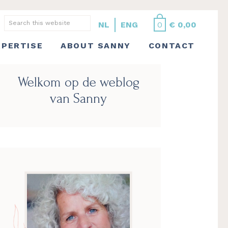
Search
NL
ENG
0
€
0,00
this
XPERTISE
ABOUT SANNY
CONTACT
website
Primary
Welkom op de weblog
Sidebar
van Sanny