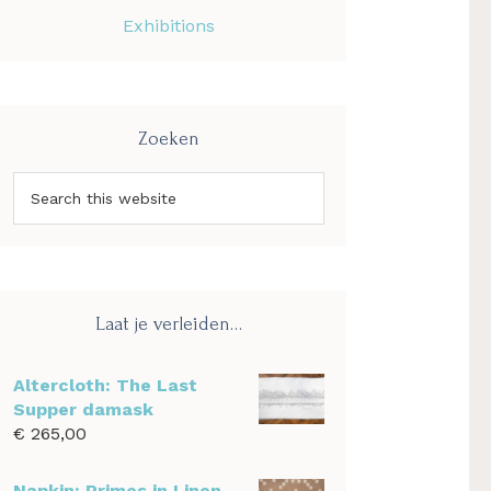
Exhibitions
Zoeken
Search
this
website
Laat je verleiden…
Altercloth: The Last
Supper damask
€
265,00
Napkin: Primes in Linen