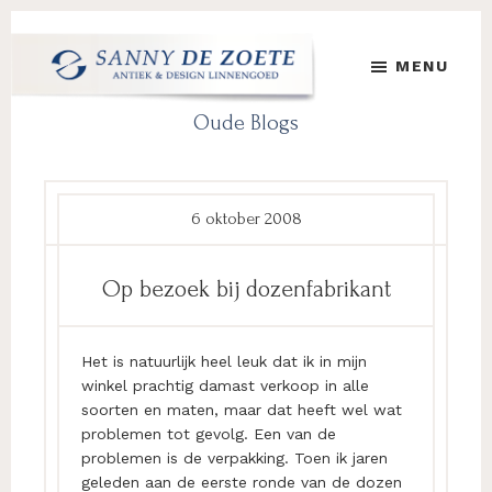
Door
Spring
Spring
naar
naar
naar
MENU
de
de
de
hoofd
eerste
voettekst
Sanny
's
Oude Blogs
inhoud
sidebar
de
Werelds
Zoete
Mooiste
Antiek
&
6 oktober 2008
Design
Linnen
Op bezoek bij dozenfabrikant
Damast
Het is natuurlijk heel leuk dat ik in mijn
winkel prachtig damast verkoop in alle
soorten en maten, maar dat heeft wel wat
problemen tot gevolg. Een van de
problemen is de verpakking. Toen ik jaren
geleden aan de eerste ronde van de dozen