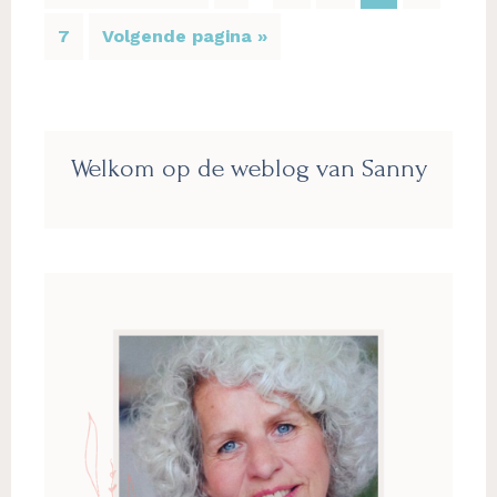
naar
zijn
Pagina
Ga
7
Volgende pagina »
weggelaten
naar
Primaire
Welkom op de weblog van Sanny
Sidebar