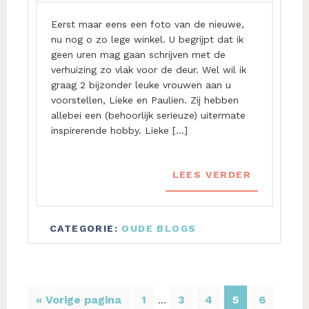
Eerst maar eens een foto van de nieuwe,
nu nog o zo lege winkel. U begrijpt dat ik
geen uren mag gaan schrijven met de
verhuizing zo vlak voor de deur. Wel wil ik
graag 2 bijzonder leuke vrouwen aan u
voorstellen, Lieke en Paulien. Zij hebben
allebei een (behoorlijk serieuze) uitermate
inspirerende hobby. Lieke […]
LEES VERDER
CATEGORIE:
OUDE BLOGS
Interim
Ga
Pagina
Pagina
Pagina
Pagina
Pagina
«
Vorige pagina
1
3
4
5
6
…
pagina's