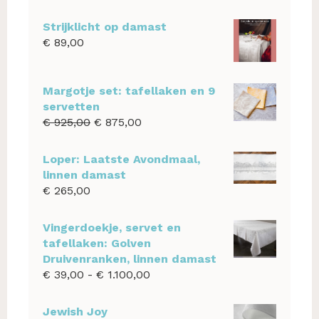
Strijklicht op damast
€
89,00
Margotje set: tafellaken en 9
servetten
Oorspronkelijke
Huidige
€
925,00
€
875,00
prijs
prijs
was:
is:
Loper: Laatste Avondmaal,
€ 925,00.
€ 875,00.
linnen damast
€
265,00
Vingerdoekje, servet en
tafellaken: Golven
Druivenranken, linnen damast
Prijsklasse:
€
39,00
-
€
1.100,00
€ 39,00
tot
Jewish Joy