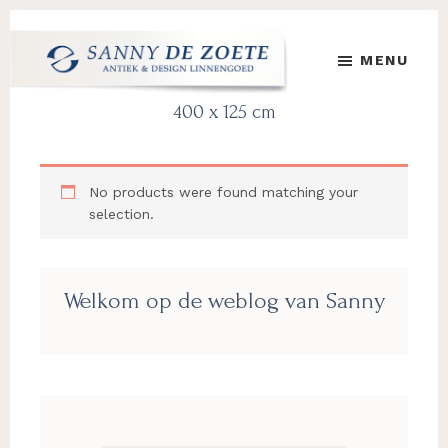
Skip
Skip
Skip
to
to
to
MENU
main
primary
footer
content
sidebar
Sanny
's
400 x 125 cm
de
Werelds
Zoete
Mooiste
Antiek
No products were found matching your
&
selection.
Design
Linnen
Damast
Primary
Welkom op de weblog van Sanny
Sidebar