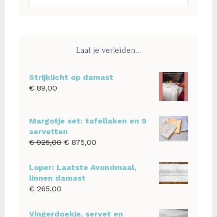
deze
website
Laat je verleiden…
Strijklicht op damast
€
89,00
Margotje set: tafellaken en 9
servetten
Oorspronkelijke
Huidige
€
925,00
€
875,00
prijs
prijs
was:
is:
Loper: Laatste Avondmaal,
€ 925,00.
€ 875,00.
linnen damast
€
265,00
Vingerdoekje, servet en