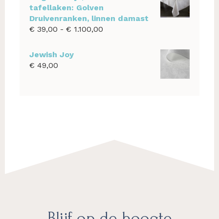
tafellaken: Golven
Druivenranken, linnen damast
Prijsklasse:
€
39,00
-
€
1.100,00
€ 39,00
tot
Jewish Joy
€ 1.100,00
€
49,00
Footer
Blijf op de hoogte