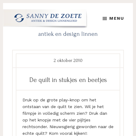
Door
Spring
Spring
naar
naar
naar
MENU
de
de
de
hoofd
eerste
voettekst
Sanny
's
antiek en design linnen
inhoud
sidebar
de
Werelds
Zoete
Mooiste
Antiek
&
2 oktober 2010
Design
Linnen
De quilt in stukjes en beetjes
Damast
Druk op de grote play-knop om het
ontstaan van de quilt te zien. Wil je het
filmpje in volledig scherm zien? Druk dan
op het knopje met de vier pijltjes
rechtsonder. Nieuwsgierig geworden naar de
echte quilt? Kom vooral kijken!!