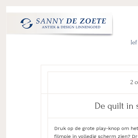
Spring
Door
Spring
Spring
naar
naar
naar
naar
de
de
de
de
hoofdnavigatie
hoofd
eerste
voettekst
Sanny
's
inhoud
sidebar
Ie
de
Werelds
Zoete
Mooiste
Antiek
&
Design
2 
Linnen
Damast
De quilt in 
Druk op de grote play-knop om het o
filmpje in volledig scherm zien? Dr