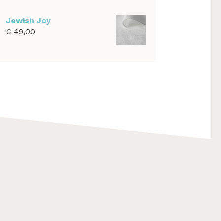
€ 39,00
tot
Jewish Joy
€ 1.100,00
€
49,00
F