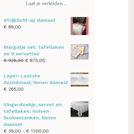
Laat je verleiden…
Strijklicht op damast
€
89,00
Margotje set: tafellaken
en 9 servetten
Oorspronkelijke
Huidige
€
925,00
€
875,00
prijs
prijs
was:
is:
Loper: Laatste
€ 925,00.
€ 875,00.
Avondmaal, linnen damast
€
265,00
Vingerdoekje, servet en
tafellaken: Golven
Druivenranken, linnen
damast
Prijsklasse:
€
39,00
-
€
1.100,00