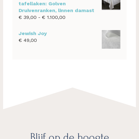
tafellaken: Golven
Druivenranken, linnen damast
Prijsklasse:
€
39,00
-
€
1.100,00
€ 39,00
tot
Jewish Joy
€ 1.100,00
€
49,00
Footer
Blijf op de hoogte