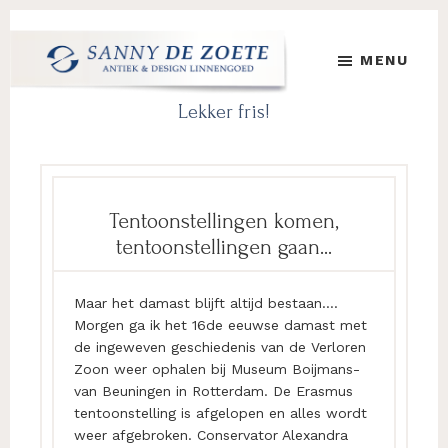
Door
Spring
Spring
naar
naar
naar
MENU
de
de
de
hoofd
eerste
voettekst
Sanny
's
Lekker fris!
inhoud
sidebar
de
Werelds
Zoete
Mooiste
Antiek
&
Design
Tentoonstellingen komen,
Linnen
tentoonstellingen gaan…
Damast
Maar het damast blijft altijd bestaan….
Morgen ga ik het 16de eeuwse damast met
de ingeweven geschiedenis van de Verloren
Zoon weer ophalen bij Museum Boijmans-
van Beuningen in Rotterdam. De Erasmus
tentoonstelling is afgelopen en alles wordt
weer afgebroken. Conservator Alexandra