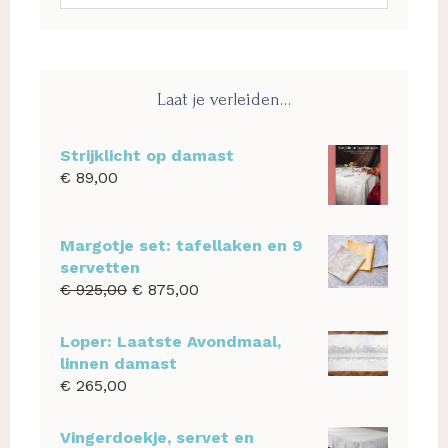
deze
website
Laat je verleiden…
Strijklicht op damast
€
89,00
Margotje set: tafellaken en 9
servetten
Oorspronkelijke
Huidige
€
925,00
€
875,00
prijs
prijs
was:
is:
Loper: Laatste Avondmaal,
€ 925,00.
€ 875,00.
linnen damast
€
265,00
Vingerdoekje, servet en